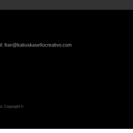
l:
fran@katiuskasellocreativo.com
vo. Copyright ©