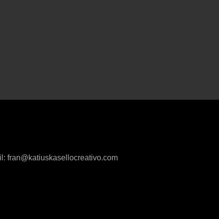
l:
fran@katiuskasellocreativo.com